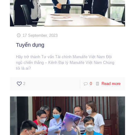
17 September, 2023
Tuyển dụng
Hãy trở thành Tư vấn Tài chính Manulife Việt Nam Đội
ngũ chiến thắng – Kênh Đại lý Manulife Việt Nam Chúng
tôi là ai?
2
0
Read more