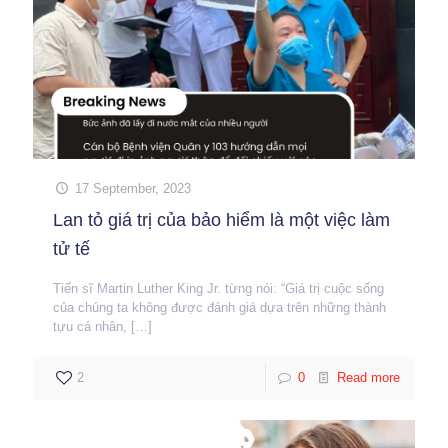
17 September, 2023
Lan tỏ giá trị của bảo hiểm là một việc làm
tử tế
Tiến sĩ Martin Luther King Jr. từng nói: “Giá trị cuộc sống
của chúng ta không được đánh giá dựa trên những thành
tựu cá nhân,
[…]
2
0
Read more