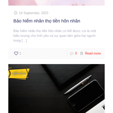
14 September, 2023
Bảo hiểm nhân thọ tiền hôn nhân
Bảo hiểm nhân thọ tiền hôn nhân có thể được coi là một
biểu tượng cho tình yêu và sự quan tâm giữa hai người
trong
[…]
1
0
Read more