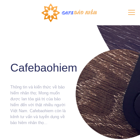
Cafebaohiem
Thông tin và kiến thức về bảo
hiểm nhân thọ; Mong muốn
được lan tỏa giá trị của bảo
hiểm đến với thật nhiều người
Việt Nam. Cafebaohiem còn là
kênh tư vấn và tuyển dụng về
bảo hiêm nhân thọ...