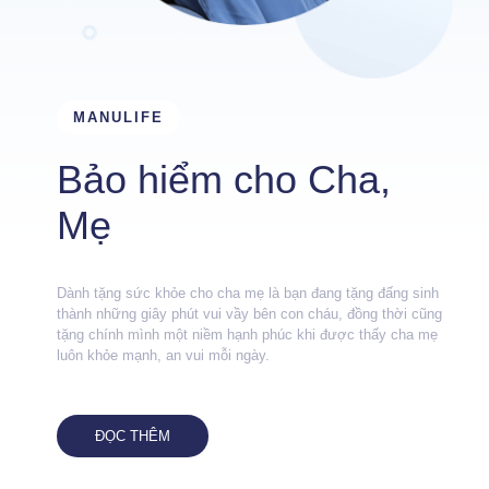
MANULIFE
Bảo hiểm cho Cha,
Mẹ
Dành tặng sức khỏe cho cha mẹ là bạn đang tặng đấng sinh
thành những giây phút vui vầy bên con cháu, đồng thời cũng
tặng chính mình một niềm hạnh phúc khi được thấy cha mẹ
luôn khỏe mạnh, an vui mỗi ngày.
ĐỌC THÊM