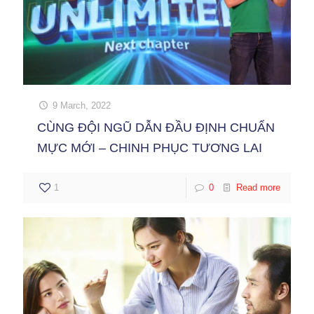
9 March, 2022
CÙNG ĐỘI NGŨ DẪN ĐẦU ĐỊNH CHUẨN
MỰC MỚI – CHINH PHỤC TƯƠNG LAI
1
0
Read more