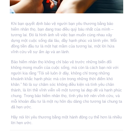
Khi bạn quyết định bảo vệ người bạn yêu thương bằng bảo
hiểm nhân thọ, bạn đang trao điều quý báu nhất của mình –
tương lai. Đó là hình ảnh về việc bạn muốn cùng nhau xây
dựng một cuộc sống dài lâu, đầy hạnh phúc và bình yên. Mỗi
đồng tiền đầu tư là một hạt mầm của tương lai, một lời hứa
vĩnh cửu về sự ấm áp và an lành.
Bảo hiểm nhân thọ không chỉ bảo vệ trước những biến đổi
không mong muốn của cuộc sống, mà còn là cách bạn nói với
người kia rằng “Tôi sẽ luôn ở đây, không chỉ
trong những
khoảnh khắc hạnh phúc mà còn trong những thời điểm khó
khăn.” Nó là sự chăm sóc không điều kiện và tình yêu chân
thành, là lời thề vĩnh viễn về một tương lai đẹp đẽ và hạnh phúc
chung. Trong bảo hiểm nhân thọ, tình yêu trở nên vĩnh cửu, và
mỗi khoản đầu tư là một nụ hôn dịu dàng cho tương lai chung ta
đã hẹn ước.
Hãy nói lời yêu thương bằng một hành động cụ thể hơn là nhiều
lời hẹn ước.