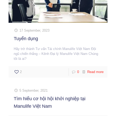
17 September, 2023
Tuyển dụng
Hãy trở thành Tư vấn Tài chính Manulife Việt Nam Đội
ngũ chiến thắng – Kênh Đại lý Manulife Việt Nam Chúng
tôi là ai?
2
0
Read more
5 September, 2021
Tìm hiểu cơ hội hội khởi nghiệp tại
Manulife Việt Nam