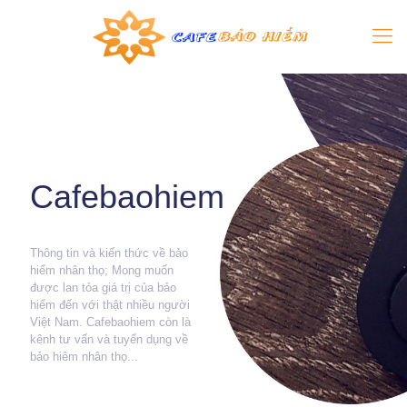
Cafebaohiem
Thông tin và kiến thức về bảo
hiểm nhân thọ; Mong muốn
được lan tỏa giá trị của bảo
hiểm đến với thật nhiều người
Việt Nam. Cafebaohiem còn là
kênh tư vấn và tuyển dụng về
bảo hiêm nhân thọ...