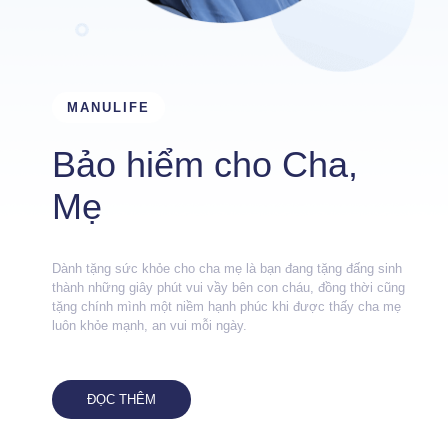
MANULIFE
Bảo hiểm cho Cha,
Mẹ
Dành tặng sức khỏe cho cha mẹ là bạn đang tặng đấng sinh
thành những giây phút vui vầy bên con cháu, đồng thời cũng
tặng chính mình một niềm hạnh phúc khi được thấy cha mẹ
luôn khỏe mạnh, an vui mỗi ngày.
ĐỌC THÊM