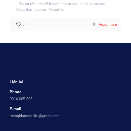
Luôn an tâm khi kế hoạch cho tương lai thịnh vượng
được đảm bảo bởi Manulife.
3
Read more
Liên hệ
Phone
0914 005 606
E-mail
thenghiamanulife@gmail.com